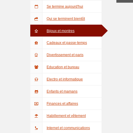
Se termine aujourd'hui
Qui se terminent bientôt
Bijoux et montres
Cadeaux et passe-temps
Divertissement et paris
Education et bureau
Electro et informatique
Enfants et mamans
Finances et affaires
Habillement et vêtement
Internet et communications