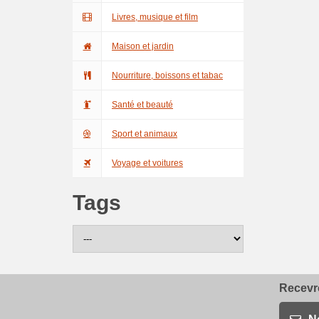
Livres, musique et film
Maison et jardin
Nourriture, boissons et tabac
Santé et beauté
Sport et animaux
Voyage et voitures
Tags
Recevre