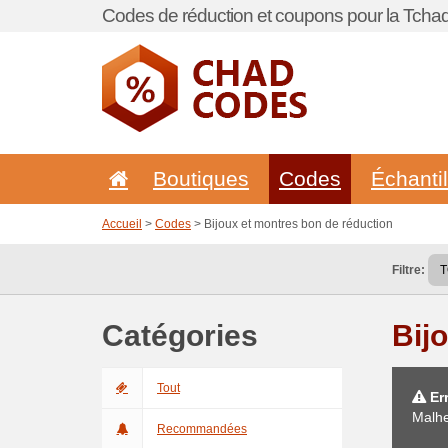
Codes de réduction et coupons pour la Tchad
Boutiques
Codes
Échanti
Accueil
>
Codes
> Bijoux et montres bon de réduction
Filtre:
Catégories
Bij
Tout
Err
Malhe
Recommandées