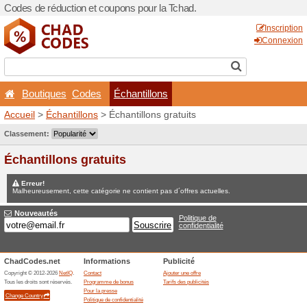
Codes de réduction et coupo
Boutiques
Codes
Éc
Accueil
>
Échantillons
> Éch
Jeux concours