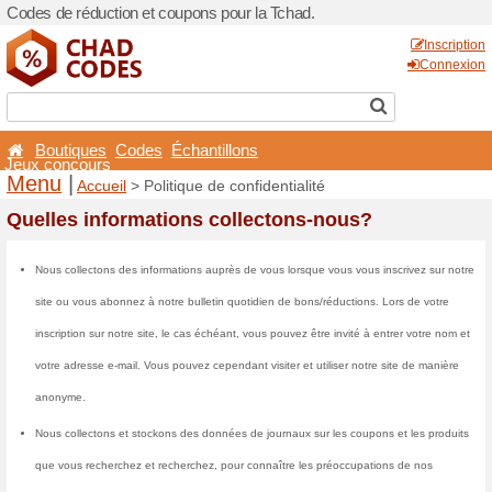
Codes de réduction et coupo
Boutiques
Codes
Éch
Jeux concours
Menu
|
Accueil
> Politiqu