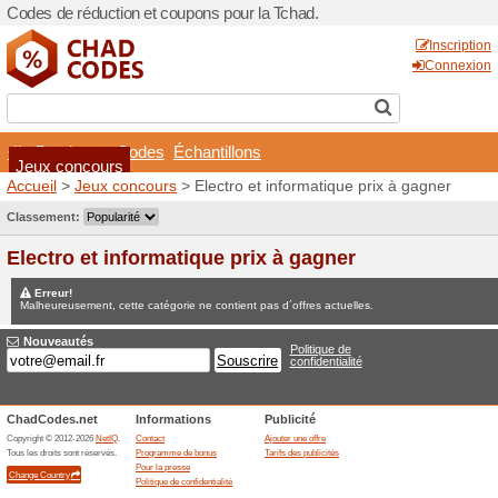
Codes de réduction et coupo
Boutiques
Codes
Éch
Jeux concours
Accueil
>
Jeux concours
> E