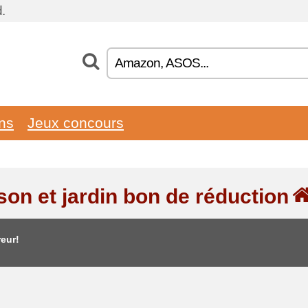
.
ons
Jeux concours
son et jardin bon de réduction
eur!