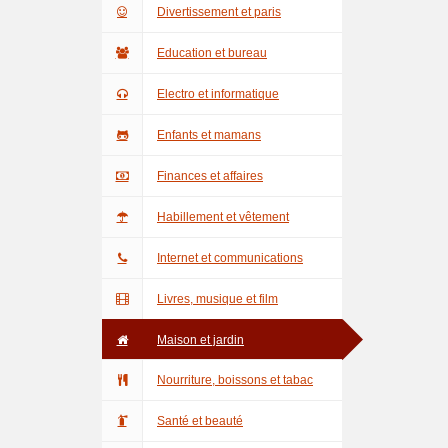
Divertissement et paris
Education et bureau
Electro et informatique
Enfants et mamans
Finances et affaires
Habillement et vêtement
Internet et communications
Livres, musique et film
Maison et jardin
Nourriture, boissons et tabac
Santé et beauté