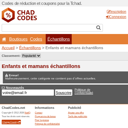
Codes de réduction et coupo
Boutiques
Codes
Éc
Accueil
>
Échantillons
> Enf
Jeux concours