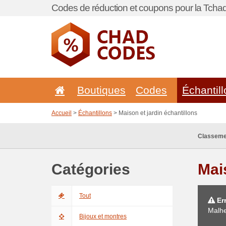
Codes de réduction et coupons pour la Tchad
Boutiques
Codes
Échantil
Accueil
>
Échantillons
> Maison et jardin échantillons
Classeme
Catégories
Mai
Tout
Err
Malhe
Bijoux et montres