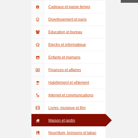
Cadeaux et passe-temps
Divertissement et paris
Education et bureau
Electro et informatique
Enfants et mamans
Finances et affaires
Habillement et vêtement
Internet et communications
Livres, musique et film
Maison et jardin
Nourriture, boissons et tabac