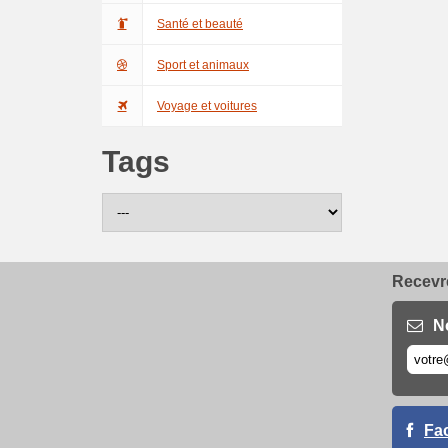
Santé et beauté
Sport et animaux
Voyage et voitures
Tags
Recevre
N
Fa